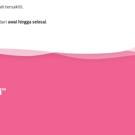
h tersakiti.
ari 
awal hingga selesai
.
i"