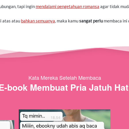
ubungan, tapi ingin 
mendalami pengetahuan romansa
 agar tidak muda
di atas atau 
bahkan semuanya
, maka kamu 
sangat perlu
 membaca ini d
Kata Mereka Setelah Membaca
E-book Membuat Pria Jatuh Hat