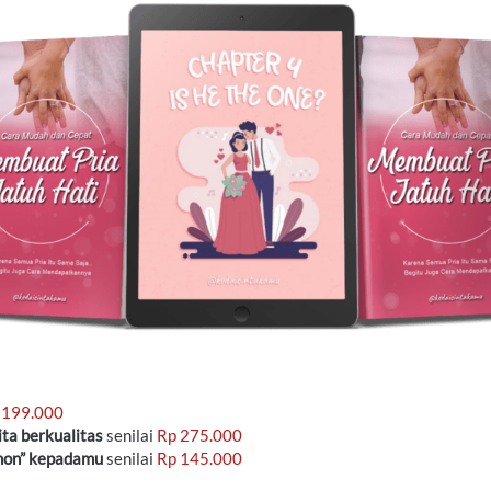
 199.000
ta berkualitas
 senilai 
Rp 275.000
hon” kepadamu
 senilai 
Rp 145.000