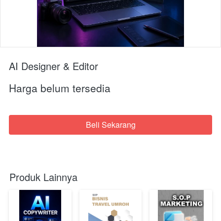
AI Designer & Editor
Harga belum tersedia
Beli Sekarang
`
Produk Lainnya