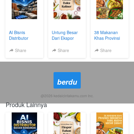
AI Bisnis
Untung Besar
38 Makanan
Distributor
Dari Ekspor
Khas Provinsi
Bahan
Bahan Baku
Indonesia yang
Bangunan
Kuliner
Mudah Dibuat
Share
Share
Share
berdu
@
2026
kedaicintakamu.com Inc.
Produk Lainnya