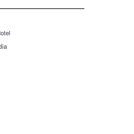
otel
dia