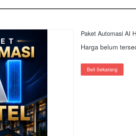
Paket Automasi AI H
Harga belum terse
Beli Sekarang
`