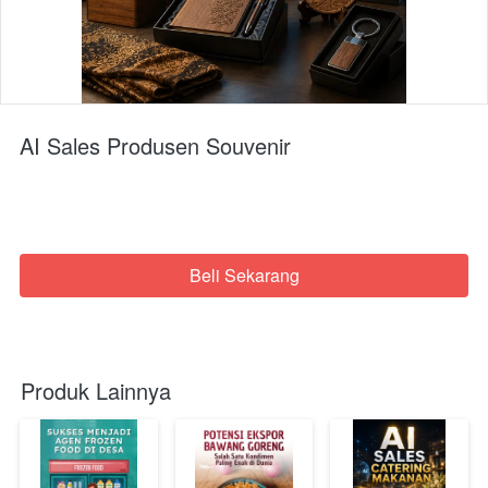
AI Sales Produsen Souvenir
Beli Sekarang
`
Produk Lainnya