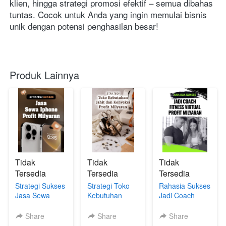
klien, hingga strategi promosi efektif – semua dibahas 
tuntas. Cocok untuk Anda yang ingin memulai bisnis 
unik dengan potensi penghasilan besar!
Produk Lainnya
Tidak
Tidak
Tidak
Tersedia
Tersedia
Tersedia
Strategi Sukses
Strategi Toko
Rahasia Sukses
Jasa Sewa
Kebutuhan
Jadi Coach
iPhone Profit
Jahit dan
Fitness Virtual
Milyaran
Konveksi Profit
Profit Milyaran
Share
Share
Share
Milyaran