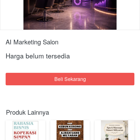
AI Marketing Salon
Harga belum tersedia
Beli Sekarang
`
Produk Lainnya